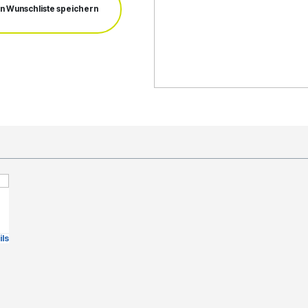
In Wunschliste speichern
)
ils