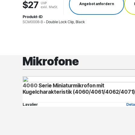
$27
UVP
Angebot anfordern
exkl. MwSt.
Produkt-ID
SCM0008-B
-
Double Lock Clip, Black
Mikrofone
4060
Serie Miniaturmikrofon mit
Kugelcharakteristik (4060/4061/4062/4071
Lavalier
Deta