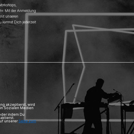
 Workshops,
hr. Mit der Anmeldung
 mit unseren
u kannst Dich jederzeit
ng akzeptierst, wird
in Sozialen Medien
 oder indem Du
aktierst.
auf unserer
Seite zum