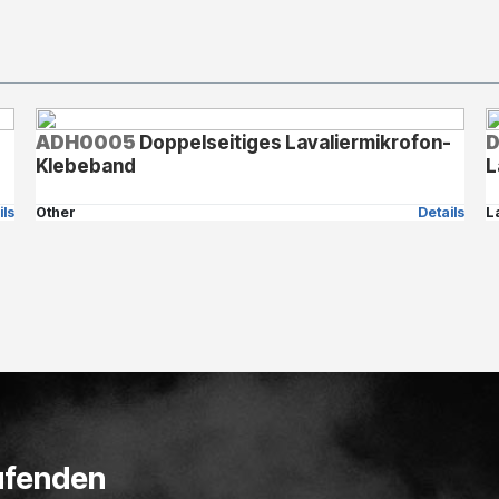
ADH0005
Doppelseitiges Lavaliermikrofon-
Klebeband
L
ils
Other
Details
L
ufenden