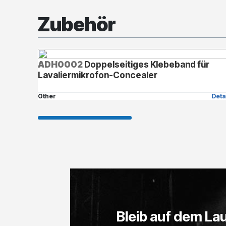
Zubehör
ADH0002
Doppelseitiges Klebeband für
Lavaliermikrofon-Concealer
Other
Deta
Bleib auf dem La