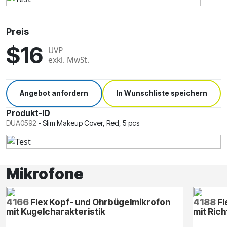
Preis
$16
UVP
exkl. MwSt.
Angebot anfordern
In Wunschliste speichern
Produkt-ID
DUA0592
-
Slim Makeup Cover, Red, 5 pcs
Mikrofone
4166
Flex Kopf- und Ohrbügelmikrofon
4188
Fl
mit Kugelcharakteristik
mit Ric