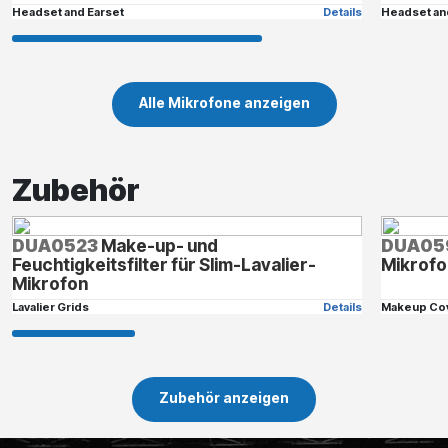
Headset and Earset
Details
Headset an
Alle Mikrofone anzeigen
Zubehör
DUA0523
Make-up- und
DUA05
Feuchtigkeitsfilter für Slim-Lavalier-
Mikrofo
Mikrofon
Lavalier Grids
Details
Makeup Co
Zubehör anzeigen