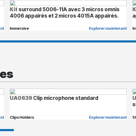
Kit
surround 5006-11A avec 3 micros omnis
K
4006 appairés et 2 micros 4015A appairés.
a
nt
Immersive
Explorer maintenant
I
xes
UA0639
Clip microphone standard
U
s
nt
Clips Holders
Explorer maintenant
S