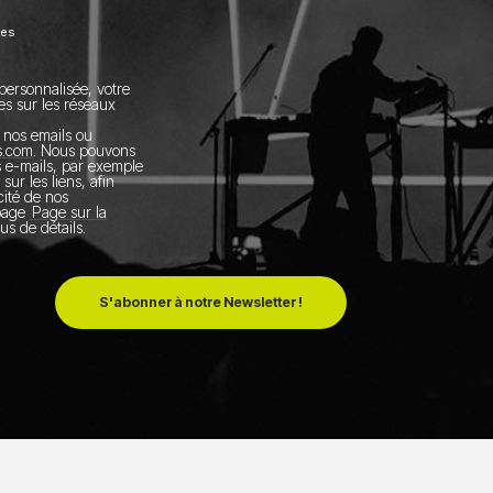
ées
personnalisée, votre
es sur les réseaux
nos emails ou
s.com
.
Nous pouvons
s e-mails, par exemple
 sur les liens, afin
acité de nos
 page
Page sur la
us de détails.
S'abonner à notre Newsletter !