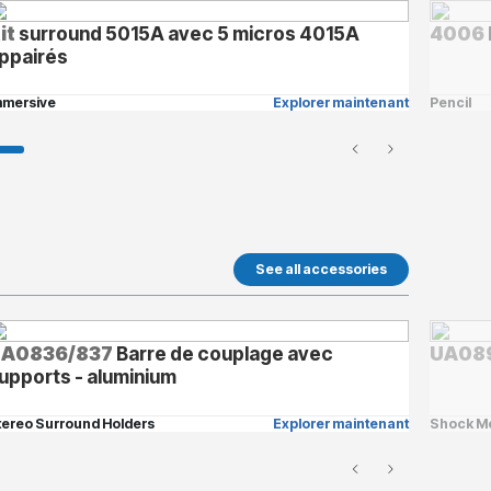
it
surround 5015A avec 5 micros 4015A
4006
ppairés
mmersive
Explorer maintenant
Pencil
See all accessories
A0836/837
Barre de couplage avec
UA08
upports - aluminium
tereo Surround Holders
Explorer maintenant
Shock M