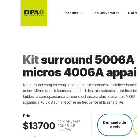
Produits
Les Universites
Notr
Kit
surround 5006A 
micros 4006A appai
Kit surround complet comprenant cinq microphones omnidirectionnel
usine. Même si les tolérances standard des microphones omnidirecti
faibles, la correspondance surround est encore plus étroite. Les 4006A
appariés à ±0,5 dB sur la réponse en fréquence et la sensibilité.
Prix
PRIX DE VENTE
$13700
Demande de
CONSEILLÉ
devis
hors TVA