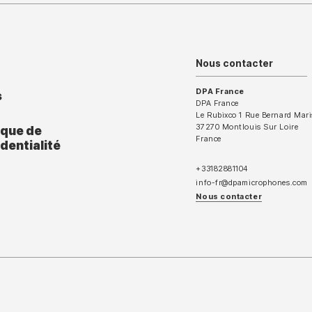
Nous contacter
DPA France
s
DPA France
Le Rubixco 1 Rue Bernard Mari
37270 Montlouis Sur Loire
ique de
France
dentialité
+33182881104
info-fr@dpamicrophones.com
Nous contacter