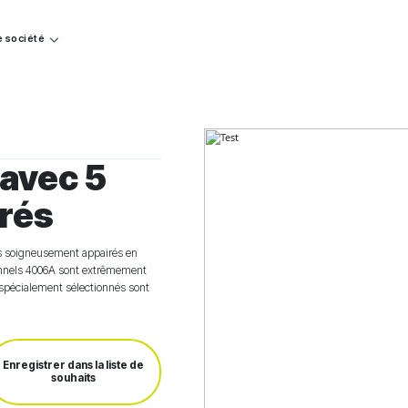
e société
avec 5
rés
s soigneusement appairés en
onnels 4006A sont extrêmement
 spécialement sélectionnés sont
Enregistrer dans la liste de
souhaits