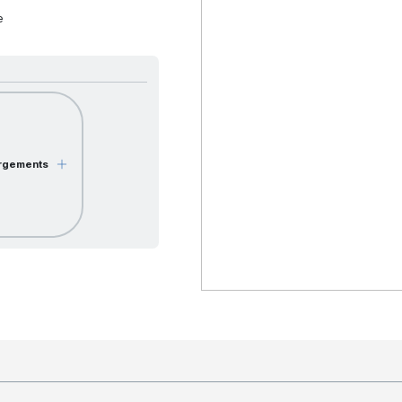
e
rgements