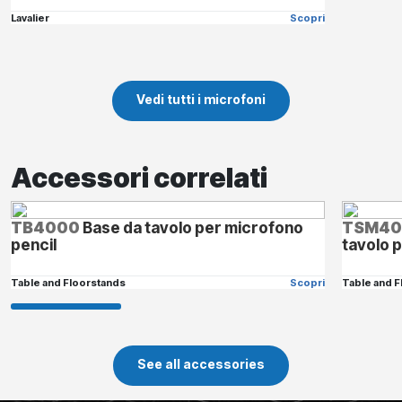
Lavalier
Scopri
Vedi tutti i microfoni
Accessori correlati
TB4000
Base da tavolo per microfono
TSM40
pencil
tavolo 
Table and Floorstands
Scopri
Table and 
See all accessories