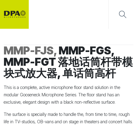
MMP-FJS,
MMP-FGS,
MMP-FGT 落地话筒杆带模
块式放大器, 单话筒高杆
This is a complete, active microphone floor stand solution in the
modular Gooseneck Microphone Series. The floor stand has an
exclusive, elegant design with a black non-reflective surface.
The surface is specially made to handle the, from time to time, rough
life in TV-studios, OB-vans and on stage in theaters and concert halls.