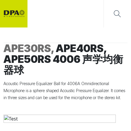
APE30RS,
APE40RS,
APE50RS 4006 声学均衡
器球
Acoustic Pressure Equalizer Ball for 4006A Omnidirectional
Microphone is a sphere shaped Acoustic Pressure Equalizer. It comes
in three sizes and can be used for the microphone or the stereo kit.