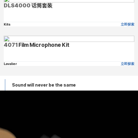
DLS4000
话筒套装
Kits
立即探索
4071
Film Microphone Kit
Lavalier
立即探索
Sound will never be the same