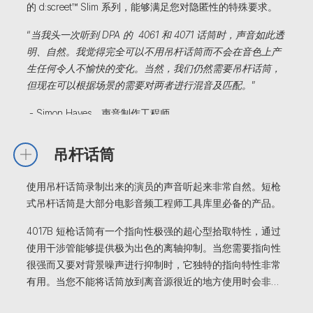
的 d:screet™ Slim 系列，能够满足您对隐匿性的特殊要求。
“
当我头一次听到 DPA 的 4061 和 4071 话筒时，声音如此透
明、自然。我觉得完全可以不用吊杆话筒而不会在音色上产
生任何令人不愉快的变化。当然，我们仍然需要吊杆话筒，
但现在可以根据场景的需要对两者进行混音及匹配。
”
- Simon Hayes，声音制作工程师
吊杆话筒
使用吊杆话筒录制出来的演员的声音听起来非常自然。短枪
式吊杆话筒是大部分电影音频工程师工具库里必备的产品。
4017B 短枪话筒有一个指向性极强的超心型拾取特性，通过
使用干涉管能够提供极为出色的离轴抑制。当您需要指向性
很强而又要对背景噪声进行抑制时，它独特的指向特性非常
有用。当您不能将话筒放到离音源很近的地方使用时会非…