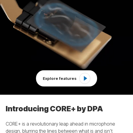
Explore features
Introducing CORE+ by DPA
CORE+ is a revolutionary leap ahead in microphone
design, blurring the lines between what is and isn’t