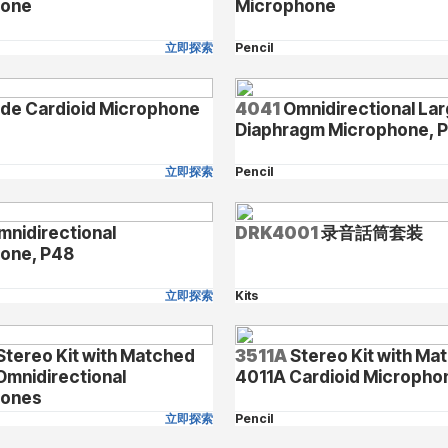
hone
Microphone
立即探索
Pencil
de Cardioid Microphone
4041
Omnidirectional La
Diaphragm Microphone, 
立即探索
Pencil
nidirectional
DRK4001
录音話筒套装
one, P48
立即探索
Kits
Stereo Kit with Matched
3511A
Stereo Kit with Ma
mnidirectional
4011A Cardioid Micropho
hones
立即探索
Pencil