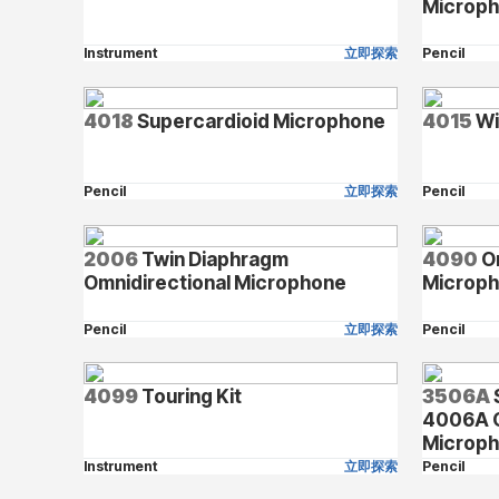
Microp
Instrument
立即探索
Pencil
4018
Supercardioid Microphone
4015
Wi
Pencil
立即探索
Pencil
2006
Twin Diaphragm
4090
Om
Omnidirectional Microphone
Microph
Pencil
立即探索
Pencil
4099
Touring Kit
3506A
4006A O
Microp
Instrument
立即探索
Pencil