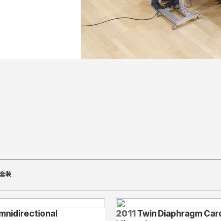
套装
nidirectional
2011
Twin Diaphragm Card