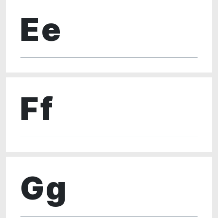
Ee
Ff
Gg