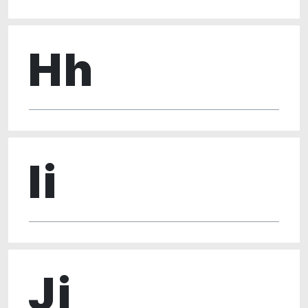
Hh
Ii
Jj