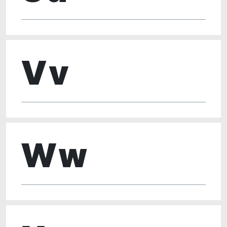
Vv
Ww