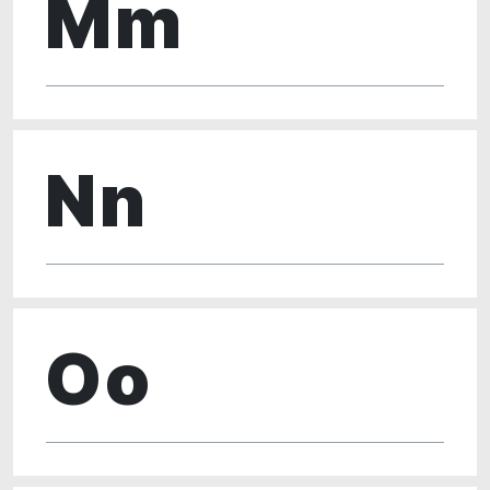
Mm
Nn
Oo