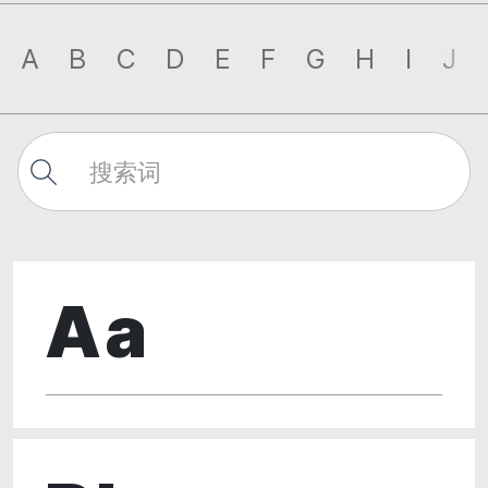
A
B
C
D
E
F
G
H
I
J
Aa