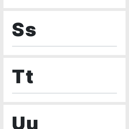
Ss
Tt
Uu