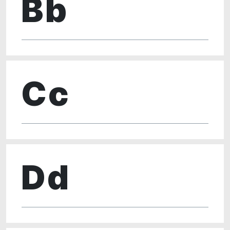
Bb
Cc
Dd