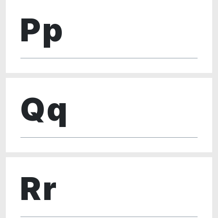
Pp
Qq
Rr