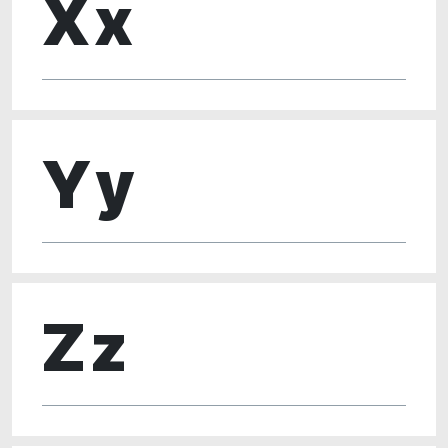
Xx
Yy
Zz