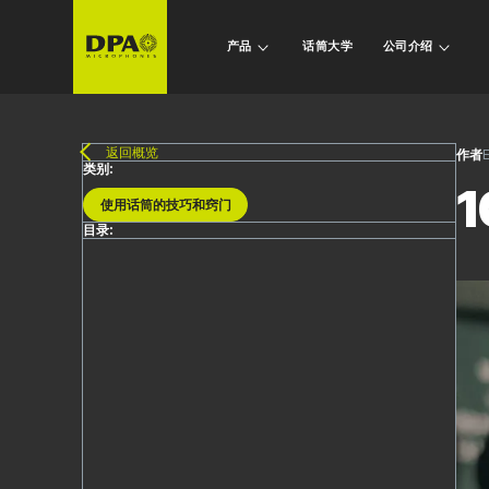
产品
话筒大学
公司介绍
返回概览
作者
E
类别:
使用话筒的技巧和窍门
目录: