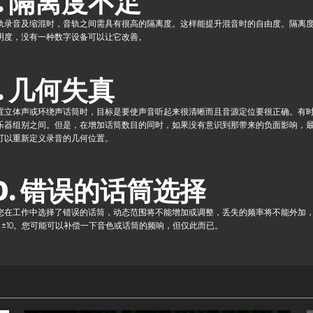
. 隔离度不足
轨录音及缩混时，音轨之间需具有很高的隔离度。这样能提升混音时的自由度。隔离
明度，没有一种数字设备可以让它改善。
. 几何失真
置立体声或环绕声话筒时，目标是要使声音听起来很清晰而且音源定位要很正确。有
乐器组别之间。但是，在增加话筒数目的同时，如果没有意识到那带来的负面影响，
可以重新定义录音的几何位置。
0. 错误的话筒选择
您在工作中选择了错误的话筒，动态范围将不能增加或调整，丢失的频率将不能外加，由
D ±10。您可能可以补偿一下音色或话筒的频响，但仅此而已。