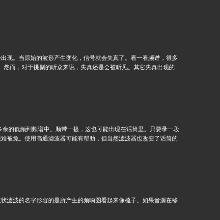
会出现。当原始的波形产生变化，信号就会失真了。看一看频谱，很多
平。然而，对于挑剔的听众来说，失真还是会被听见。其它失真出现的
并增加一些多余的低频到频谱中。顺带一提，这也可能出现在话筒里。只要录一段
很难被免。使用高通滤波器可能有帮助，但当然滤波器也改变了话筒的
梳状滤波的名字形容的是所产生的频响图看起来像梳子。如果音源在移