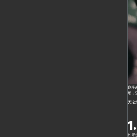
数字
动，
无论
1
如果