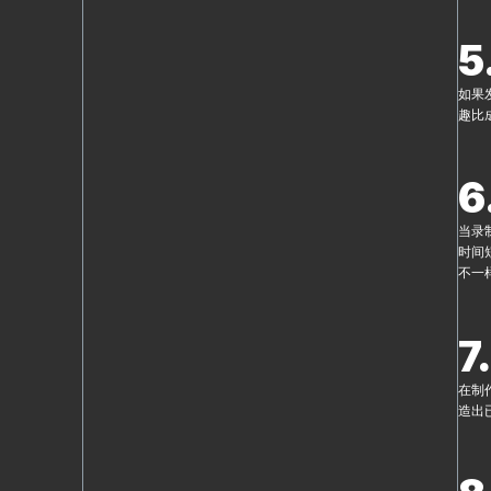
5
如果
趣比
6
当录
时间
不一
7
在制
造出