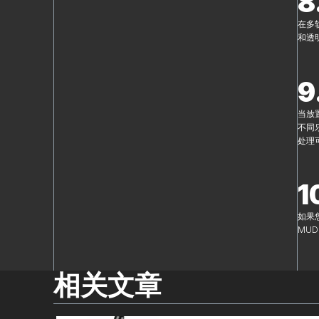
8
在多
和透
9
当放
不同
处理
1
如果
MU
相关文章