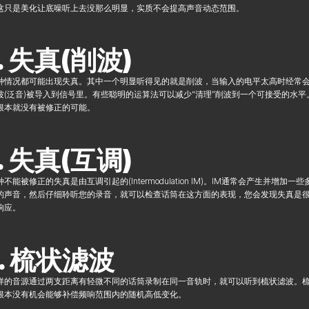
这只是美化让底噪听上去没那么明显，实质不会提高声音动态范围。
. 失真(削波)
种情况都可能出现失真。其中一个明显听得见的就是削波，当输入的电平太高时经常
波(泛音)被导入到信号里。有些聪明的运算法可以减少“清理”削波到一个可接受的水
根本就没有被修正的可能。
. 失真(互调)
种不能被修正的失真是由互调引起的(Intermodulation IM)。IM通常会产生
的声音，然后仔细聆听您的录音，就可以检查话筒在这方面的表现，您会发现失真是
响应。
. 梳状滤波
样的音源通过两支距离有轻微不同的话筒录制在同一音轨时，就可以听到梳状滤波。
根本没有机会能够补偿频响范围内的随机高低变化。