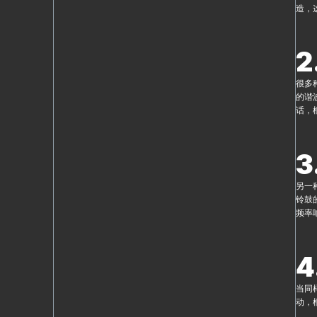
造，
2
很多
的谐
话，
3
另一
铃鼓
频率
4
当同
动，