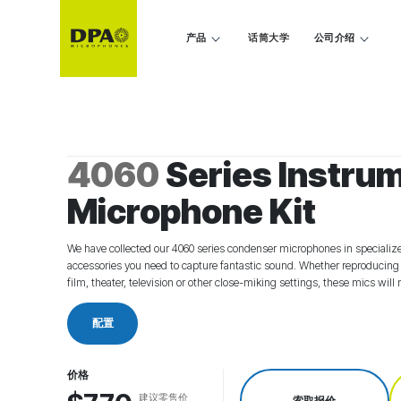
产品
话筒大学
公司介绍
4060
Series Instru
Microphone Kit
We have collected our 4060 series condenser microphones in specialize
accessories you need to capture fantastic sound. Whether reproducing 
film, theater, television or other close-miking settings, these mics will 
配置
价格
建议零售价
索取报价