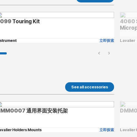
4099
Touring Kit
4060
Micro
nstrument
立即探索
Lavalier
See all accessories
DMM0007
通用界面安装托架
DMM0
avalier Holders Mounts
立即探索
Lavalier