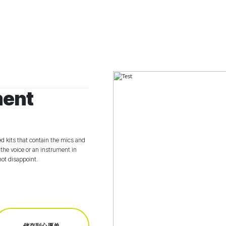
ment
d kits that contain the mics and
the voice or an instrument in
not disappoint.
储存到心愿单