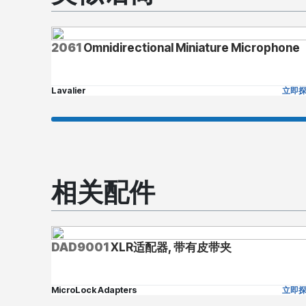
2061
Omnidirectional Miniature Microphone
Lavalier
立即
相关配件
DAD9001
XLR适配器, 带有皮带夹
MicroLock Adapters
立即