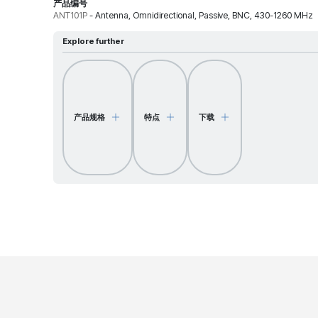
产品编号
ANT101P
-
Antenna, Omnidirectional, Passive, BNC, 430-1260 MHz
Explore further
产品规格
特点
下载