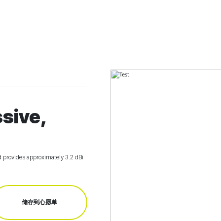
ssive,
 provides approximately 3.2 dBi
储存到心愿单