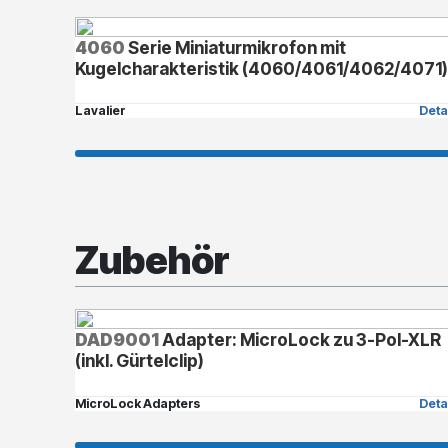
4060
Serie Miniaturmikrofon mit
Kugelcharakteristik (4060/4061/4062/4071
Lavalier
Deta
Zubehör
DAD9001
Adapter: MicroLock zu 3-Pol-XLR
(inkl. Gürtelclip)
MicroLock Adapters
Deta