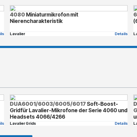
4080
Miniaturmikrofon mit
)
Nierencharakteristik
(
ils
Lavalier
Details
L
DUA6001/6003/6005/6017
Soft-Boost-
D
Gridfür Lavalier-Mikrofone der Serie 4060 und
G
Headsets 4066/4266
u
ils
Lavalier Grids
Details
L