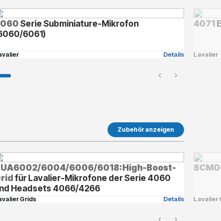
6060
Serie Subminiature-Mikrofon
4071
E
6060/6061)
avalier
Details
Lavalier
Zubehör anzeigen
UA6002/6004/6006/6018:High-Boost-
SCM0
rid
für Lavalier-Mikrofone der Serie 4060
nd Headsets 4066/4266
avalier Grids
Details
Lavalier 