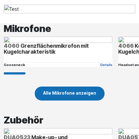
Mikrofone
4060
Grenzflächenmikrofon mit
4066
K
Kugelcharakteristik
Kugelch
Gooseneck
Details
Headset an
Alle Mikrofone anzeigen
Zubehör
DUA0523
Make-up- und
DUA05