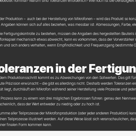
edeutet nominal? Warum sind Toleranzen erforderlich? Wie hoch ist die Genauigkeit 
eder Produktion – auch bei der Herstellung von Mikrofonen – wird das Produkt so kon
 Angaben können sich auf alles beziehen, was messbar ist: Abmessungen, Farbe, ele
e Fertigungskontrolle zu bestehen, müssen die Angaben des hergestellten Bauteils 
fonkapsel mechanisch etwas abweicht, kann es vorkommen, dass der Vorverstärker n
en und sich anders verhalten, wenn Empfindlichkeit und Frequenzgang bestimmte Gr
oleranzen in der Fertigu
edem Produktionsschritt kommt es zu Abweichungen von den Sollwerten. Das gilt für
ute Präzision erwünscht – die gibt es allerdings nicht. Deshalb werden Toleranzen
tät liegt, durchläuft ein Mikrofon während seiner Herstellung viele Prozesse und jeder
 Prozess kann zu einem von drei möglichen Ergebnissen führen: genau den Nennwert ge
cheinlich, dass der Wert entweder zu niedrig oder zu hoch ist.
umme aller Teilprozesse der Mikrofonproduktion (oder jeder anderen Produktion) kann
lnen Teilprozesse illustriert werden. Auf diese Weise lässt sich veranschaulichen, da
iner finalen Form kommen kann.