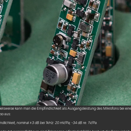
ielsweise kann man die Empfindlichkeit als Ausgangsleistung des Mikrofons bei ei
so aus:
ndlichkeit, nominal ±3 dB bei 1kHz: 20 mV/Pa; -34 dB re. 1V/Pa.