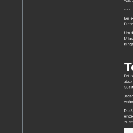
Was b
- - -
Bei j
Diese
Um di
Mikro
kling
T
Bei j
absol
Quali
Jeder
wahrs
Die S
einze
zu se