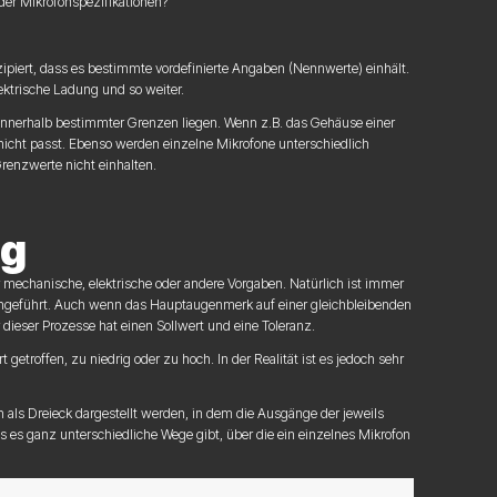
der Mikrofonspezifikationen?
zipiert, dass es bestimmte vordefinierte Angaben (Nennwerte) einhält.
ktrische Ladung und so weiter.
innerhalb bestimmter Grenzen liegen. Wenn z.B. das Gehäuse einer
icht passt. Ebenso werden einzelne Mikrofone unterschiedlich
enzwerte nicht einhalten.
ng
 mechanische, elektrische oder andere Vorgaben. Natürlich ist immer
 eingeführt. Auch wenn das Hauptaugenmerk auf einer gleichbleibenden
 dieser Prozesse hat einen Sollwert und eine Toleranz.
troffen, zu niedrig oder zu hoch. In der Realität ist es jedoch sehr
 als Dreieck dargestellt werden, in dem die Ausgänge der jeweils
ss es ganz unterschiedliche Wege gibt, über die ein einzelnes Mikrofon