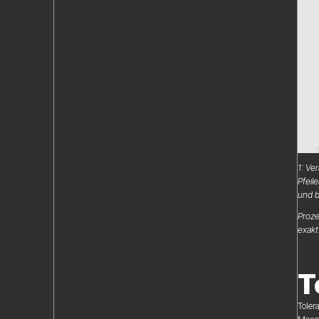
1: Ve
Pfeil
und b
Proze
exakt
T
Toler