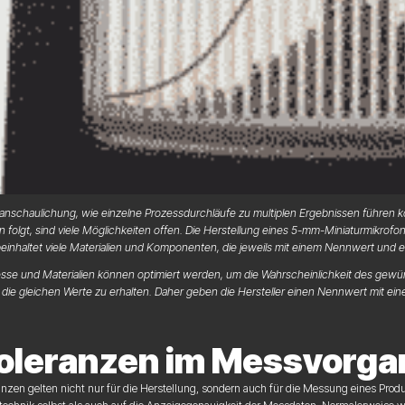
ranschaulichung, wie einzelne Prozessdurchläufe zu multiplen Ergebnissen führen 
en folgt, sind viele Möglichkeiten offen. Die Herstellung eines 5-mm-Miniaturmikrofon
einhaltet viele Materialien und Komponenten, die jeweils mit einem Nennwert und e
sse und Materialien können optimiert werden, um die Wahrscheinlichkeit des gewün
 die gleichen Werte zu erhalten. Daher geben die Hersteller einen Nennwert mit e
oleranzen im Messvorga
anzen gelten nicht nur für die Herstellung, sondern auch für die Messung eines Prod