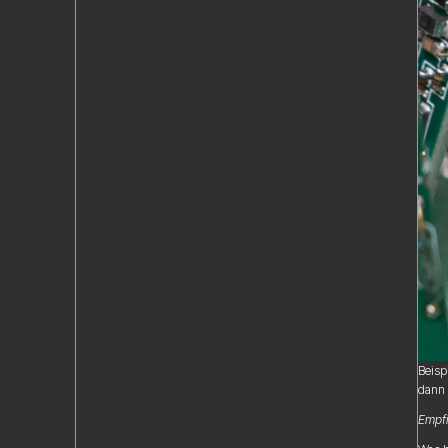
Beisp
dann 
Empfi