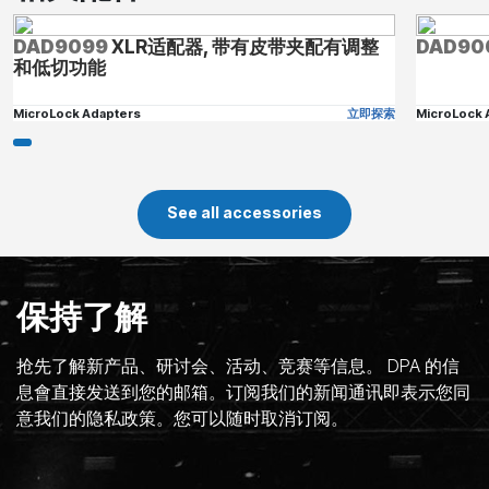
DAD9099
XLR适配器, 带有皮带夹配有调整
DAD90
和低切功能
MicroLock Adapters
立即探索
MicroLock 
See all accessories
保持了解
抢先了解新产品、研讨会、活动、竞赛等信息。 DPA 的信
息會直接发送到您的邮箱。订阅我们的新闻通讯即表示您同
意我们的隐私政策。您可以随时取消订阅。