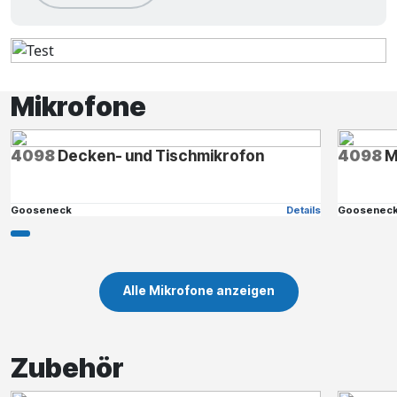
Mikrofone
4098
Decken- und Tischmikrofon
4098
M
Gooseneck
Details
Goosenec
Alle Mikrofone anzeigen
Zubehör