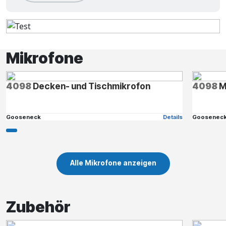
Mikrofone
4098
Decken- und Tischmikrofon
4098
M
Gooseneck
Details
Goosenec
Alle Mikrofone anzeigen
Zubehör