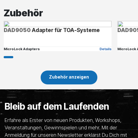
Zubehör
DAD9050
Adapter für TOA-Systeme
DAD90
MicroLock Adapters
Details
MicroLock 
Zubehör anzeigen
Bleib auf dem Laufenden
Erfahre als Erster von neuen Produkten, Workshops,
Veranstaltungen, Gewinnspielen und mehr. Mit der
Anmeldung für unseren Newsletter erklärst Du Dich mit