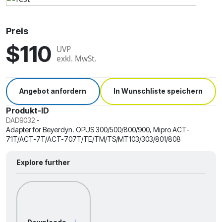
Preis
$110
UVP
exkl. MwSt.
Angebot anfordern
In Wunschliste speichern
Produkt-ID
DAD9032
-
Adapter for Beyerdyn. OPUS 300/500/800/900, Mipro ACT-
71T/ACT-7T/ACT-707T/TE/TM/TS/MT103/303/801/808
Explore further