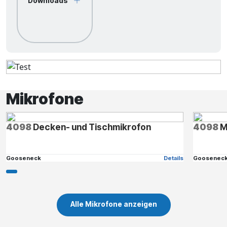
Downloads
Mikrofone
4098
Decken- und Tischmikrofon
4098
M
Gooseneck
Details
Goosenec
Alle Mikrofone anzeigen